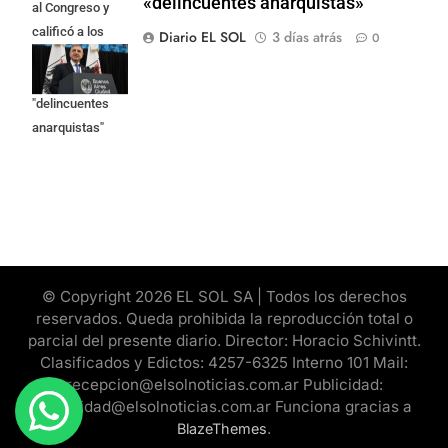
«delincuentes anarquistas»
al Congreso y
calificó a los
Diario EL SOL
3 días atrás
0
responsables
como
"delincuentes
anarquistas"
© Copyright 2026 EL SOL SA | Todos los derechos
reservados. Queda prohibida la reproducción total o
parcial del presente diario. Director: Horacio Schivintt.
Clasificados y Edictos: 4257-6325 Interno 101 Mail:
recepcion@elsolnoticias.com.ar Publicidad:
publicidad@elsolnoticias.com.ar Funciona gracias a
.
BlazeThemes