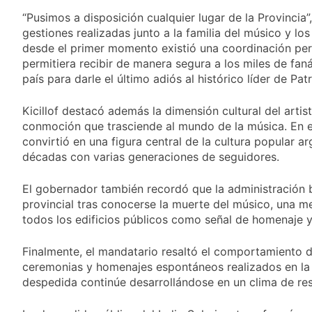
Aires: mejora el
1 Día Atrás
tiempo y llegan las
“Pusimos a disposición cualquier lugar de la Provincia”,
Día de San Cayetano:
temperaturas más
gestiones realizadas junto a la familia del músico y lo
por qué se celebra
bajas de la semana
cada 7 de agosto y
desde el primer momento existió una coordinación pe
1 Día Atrás
qué representa para
permitiera recibir de manera segura a los miles de fan
El Senado aprobó la
los argentinos
país para darle el último adiós al histórico líder de Pa
ley de propiedad
privada, pero el
1 Día Atrás
Gobierno debió
Kicillof destacó además la dimensión cultural del artis
Incidentes frente al
eliminar otro capítulo
Congreso durante la
conmoción que trasciende al mundo de la música. En es
protesta contra la
convirtió en una figura central de la cultura popular a
2 Días Atrás
Ley de Propiedad
décadas con varias generaciones de seguidores.
La Fiscalía rechazó el
Privada: hubo
pedido para
detenidos y
suspender el juicio
El gobernador también recordó que la administración 
2 Días Atrás
enfrentamientos
contra Pity Alvarez
provincial tras conocerse la muerte del músico, una m
67 barrios full LED en
Florencio Varela
todos los edificios públicos como señal de homenaje y
2 Días Atrás
El temporal se
Finalmente, el mandatario resaltó el comportamiento de
despide del AMBA:
ceremonias y homenajes espontáneos realizados en la 
cuándo dejará de
despedida continúe desarrollándose en un clima de res
2 Días Atrás
llover y llega una ola
Kicillof marchó
de frío con mínimas
contra la Ley de