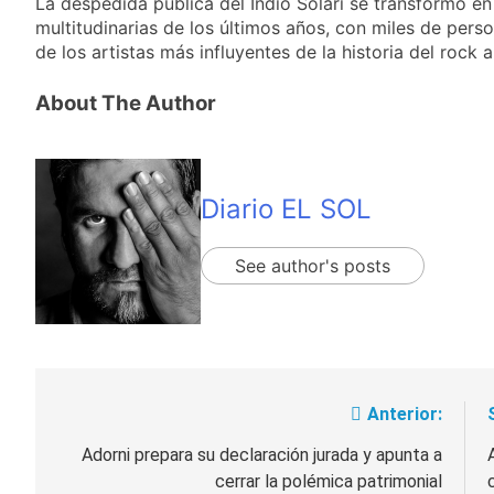
La despedida pública del Indio Solari se transformó e
cercanas a 1°C
Propiedad Privada de
2 Días Atrás
multitudinarias de los últimos años, con miles de per
Milei
Renunció el
de los artistas más influyentes de la historia del rock 
subsecretario de
Seguridad de
2 Días Atrás
About The Author
Quilmes, Hernán
Candela Arizaga
Ocampo, tras la
confirmó que tuvo un
difusión de chats
«brote psicótico» por
2 Días Atrás
privados
consumo con
La Libertad Avanza
Diario EL SOL
Facundo Moyano
consiguió la mayoría
y rechazó el pedido
2 Días Atrás
del peronismo de
See author's posts
girar el proyecto a
comisión
Anterior:
Navegación
de
Adorni prepara su declaración jurada y apunta a
cerrar la polémica patrimonial