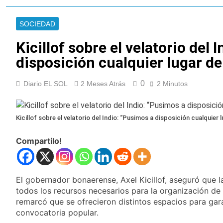
nuevas marchas
La noche del Afro
contra el Gobierno
Quilmeño: boxeo de
SOCIEDAD
primer nivel en la sede
18 Horas Atrás
de Quilmes
La Diócesis de
Kicillof sobre el velatorio del 
Quilmes celebró la
disposición cualquier lugar de
visita del Papa León
20 Horas Atrás
XIV a la Argentina
Figuras de la cultura
se sumaron a la
0
Diario EL SOL
2 Meses Atrás
2 Minutos
marcha frente al
22 Horas Atrás
Congreso contra la
Nueva jornada
Ley de Propiedad
negativa para los
Kicillof sobre el velatorio del Indio: “Pusimos a disposición cualquier l
Privada
activos argentinos:
23 Horas Atrás
cayeron las acciones
Jorge Macri condenó
Compartilo!
en Wall Street y el
los disturbios frente
riesgo país quedó al
al Congreso y
1 Día Atrás
borde de los 450
calificó a los
Día Internacional de
puntos
responsables como
El gobernador bonaerense, Axel Kicillof, aseguró que l
la Cerveza: los tres
«delincuentes
todos los recursos necesarios para la organización de 
secretos para
1 Día Atrás
anarquistas»
servirla
remarcó que se ofrecieron distintos espacios para gar
El frío polar se
correctamente
convocatoria popular.
instala en Buenos