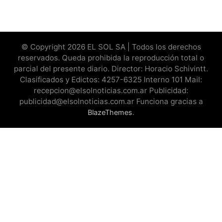
© Copyright 2026 EL SOL SA | Todos los derechos
reservados. Queda prohibida la reproducción total o
parcial del presente diario. Director: Horacio Schivintt.
Clasificados y Edictos: 4257-6325 Interno 101 Mail:
recepcion@elsolnoticias.com.ar Publicidad:
publicidad@elsolnoticias.com.ar Funciona gracias a
.
BlazeThemes