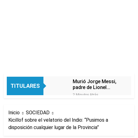
Murió Jorge Messi,
TITULARES
padre de Lionel
Messi, a los 68 años
2 Minutos Atrás
Thiago Medina fue
imputado
Inicio
SOCIEDAD
formalmente por
2 Horas Atrás
abuso sexual
Kicillof sobre el velatorio del Indio: “Pusimos a
La CGT y las dos
disposición cualquier lugar de la Provincia”
CTA profundizan su
plan de lucha con
2 Horas Atrás