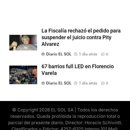
La Fiscalía rechazó el pedido para
suspender el juicio contra Pity
Alvarez
Diario EL SOL
1 día atrás
0
67 barrios full LED en Florencio
Varela
Diario EL SOL
1 día atrás
0
© Copyright 2026 EL SOL SA | Todos los derechos
reservados. Queda prohibida la reproducción total o
parcial del presente diario. Director: Horacio Schivintt.
Clasificados y Edictos: 4257-6325 Interno 101 Mail: