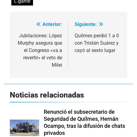
L-gante
Anterior:
Siguiente:
Navegación
de
Jubilaciones: López
Quilmes perdió 1 a 0
Murphy asegura que
con Tristán Suárez y
entradas
el Congreso «va a
cayó al sexto lugar
revertir» el veto de
Milei
Noticias relacionadas
Renunció el subsecretario de
Seguridad de Quilmes, Hernán
Ocampo, tras la difusión de chats
privados