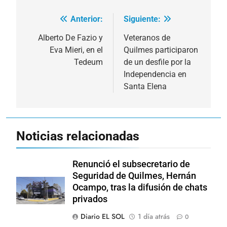
Anterior:
Siguiente:
Navegación
de
Alberto De Fazio y
Veteranos de
Eva Mieri, en el
Quilmes participaron
entradas
Tedeum
de un desfile por la
Independencia en
Santa Elena
Noticias relacionadas
Renunció el subsecretario de
Seguridad de Quilmes, Hernán
Ocampo, tras la difusión de chats
privados
Diario EL SOL
1 día atrás
0