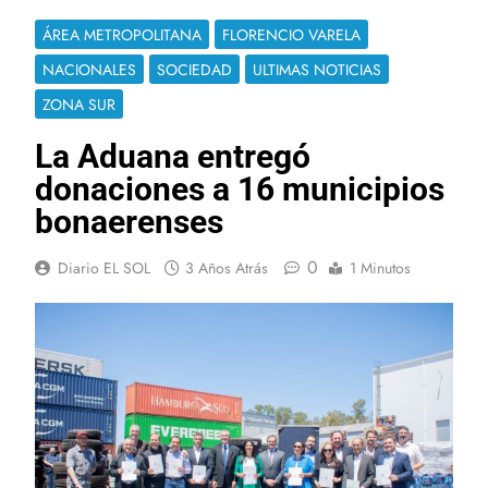
ÁREA METROPOLITANA
FLORENCIO VARELA
NACIONALES
SOCIEDAD
ULTIMAS NOTICIAS
ZONA SUR
La Aduana entregó
donaciones a 16 municipios
bonaerenses
0
Diario EL SOL
3 Años Atrás
1 Minutos