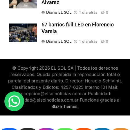
Alvarez
Diario EL SOL
1 día atrás
0
67 barrios full LED en Florencio
Varela
Diario EL SOL
1 día atrás
0
© Copyright 2026 EL SOL SA | Todos los derechos
reservados. Queda prohibida la reproducción total o
parcial del presente diario. Director: Horacio Schivintt.
Clasificados y Edictos: 4257-6325 Interno 101 Mail:
recepcion@elsolnoticias.com.ar Publicidad:
publicidad@elsolnoticias.com.ar Funciona gracias a
.
BlazeThemes