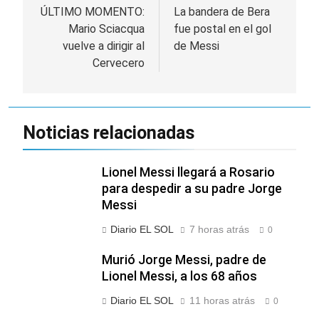
detenidos y
suspender el juicio
de
ÚLTIMO MOMENTO:
La bandera de Bera
2 Días Atrás
enfrentamientos
contra Pity Alvarez
Mario Sciacqua
fue postal en el gol
67 barrios full LED en
entradas
Florencio Varela
vuelve a dirigir al
de Messi
Cervecero
2 Días Atrás
El temporal se
despide del AMBA:
cuándo dejará de
2 Días Atrás
llover y llega una ola
Kicillof marchó
Noticias relacionadas
de frío con mínimas
contra la Ley de
cercanas a 1°C
Propiedad Privada de
2 Días Atrás
Milei
Lionel Messi llegará a Rosario
para despedir a su padre Jorge
Messi
Diario EL SOL
7 horas atrás
0
Murió Jorge Messi, padre de
Lionel Messi, a los 68 años
Diario EL SOL
11 horas atrás
0