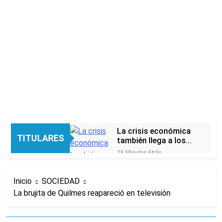
La crisis económica
TITULARES
también llega a los
templos: casi la
28 Minutos Atrás
mitad de quienes
Economía en dos
buscan ayuda pide
velocidades
alimentos, dinero o
Inicio
SOCIEDAD
7 Horas Atrás
trabajo
La brujita de Quilmes reapareció en televisión
Lionel Messi llegará a
Rosario para
despedir a su padre
7 Horas Atrás