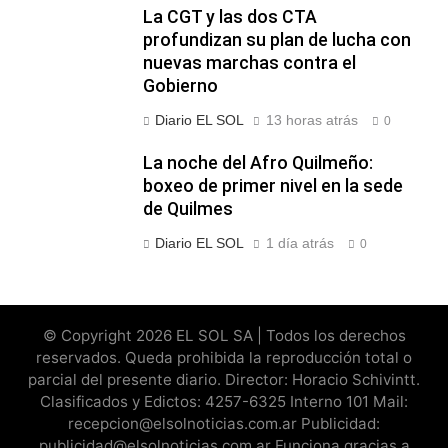
La CGT y las dos CTA
profundizan su plan de lucha con
nuevas marchas contra el
Gobierno
Diario EL SOL
13 horas atrás
0
La noche del Afro Quilmeño:
boxeo de primer nivel en la sede
de Quilmes
Diario EL SOL
1 día atrás
0
© Copyright 2026 EL SOL SA | Todos los derechos
reservados. Queda prohibida la reproducción total o
parcial del presente diario. Director: Horacio Schivintt.
Clasificados y Edictos: 4257-6325 Interno 101 Mail:
recepcion@elsolnoticias.com.ar Publicidad:
publicidad@elsolnoticias.com.ar Funciona gracias a