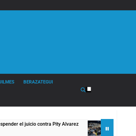
UILMES
BERAZATEGUI
el juicio contra Pity Alvarez
67 barrios full L
10 Horas Atrás