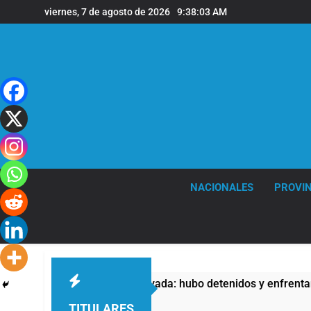
Saltar
viernes, 7 de agosto de 2026
9:38:03 AM
al
contenido
NACIONALES
PROVIN
la Ley de Propiedad Privada: hubo detenidos y enfrentamientos
TITULARES