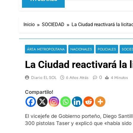
Inicio
SOCIEDAD
La Ciudad reactivará la licit
ÁREA METROPOLITANA
NACIONALES
POLICIALES
SOCIE
La Ciudad reactivará la 
0
Diario EL SOL
6 Años Atrás
4 Minutos
Compartilo!
El vicejefe de Gobierno porteño, Diego Santil
300 pistolas Taser y explicó que «había sido