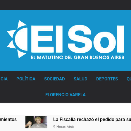
Diario EL SOL
CIA
POLÍTICA
SOCIEDAD
SALUD
DEPORTES
Q
FLORENCIO VARELA
La Fiscalía rechazó el pedido para suspender 
9 Horas Atrás