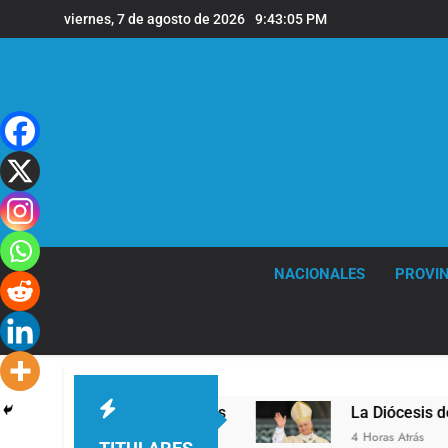
Saltar
viernes, 7 de agosto de 2026
9:43:06 PM
al
contenido
NACIONALES
PROVIN
el en la sede de Quilmes
La Diócesis de Quilm
4 Horas Atrás