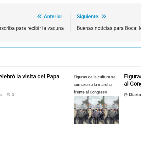
Anterior:
Siguiente:
nscriba para recibir la vacuna
Buenas noticias para Boca: l
lebró la visita del Papa
Figura
Figuras de la cultura se
al Con
sumaron a la marcha
frente al Congreso
Diari
ás
0
contra la Ley de
Propiedad Privada