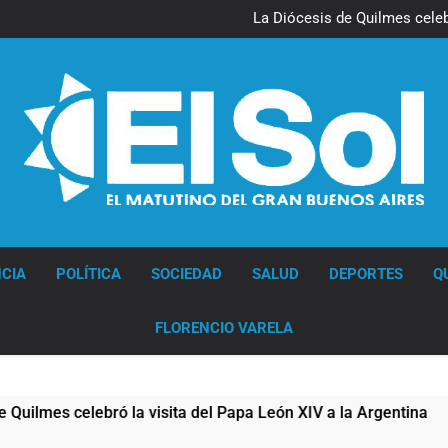
La noche del Afro Quilmeño: 
La Diócesis de Quilmes celebr
Figuras de la cultura se suma
Nueva jornada negativa para 
en Wall Street y el
La noche del Afro Quilmeño: 
La Diócesis de Quilmes celebr
Figuras de la cultura se suma
Nueva jornada negativa para 
en Wall Street y el
Diario EL SOL
CIA
POLÍTICA
SOCIEDAD
SALUD
DEPORTES
Q
FLORENCIO VARELA
es celebró la visita del Papa León XIV a la Argentina