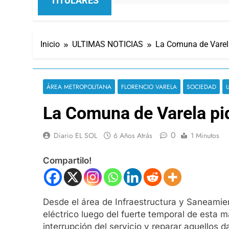
TITULARES
Inicio
ULTIMAS NOTICIAS
La Comuna de Varela 
ÁREA METROPOLITANA
FLORENCIO VARELA
SOCIEDAD
La Comuna de Varela pidi
0
Diario EL SOL
6 Años Atrás
1 Minutos
Compartilo!
Desde el área de Infraestructura y Saneamient
eléctrico luego del fuerte temporal de esta 
interrupción del servicio y reparar aquellos 