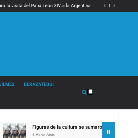
boxeo de primer nivel en la sede de Quilmes
ó la visita del Papa León XIV a la Argentina
ron a la marcha frente al Congreso contra la
Ley de Propiedad Privada
los activos argentinos: cayeron las acciones
 riesgo país quedó al borde de los 450 puntos
boxeo de primer nivel en la sede de Quilmes
ó la visita del Papa León XIV a la Argentina
ron a la marcha frente al Congreso contra la
Ley de Propiedad Privada
los activos argentinos: cayeron las acciones
 riesgo país quedó al borde de los 450 puntos
UILMES
BERAZATEGUI
Figuras de la cultura se sumaron a la marcha frente al
6 Horas Atrás