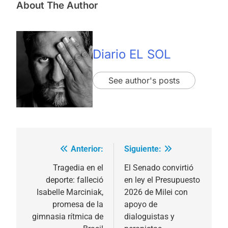
About The Author
Diario EL SOL
See author's posts
Anterior:
Siguiente:
Navegación
de
Tragedia en el
El Senado convirtió
deporte: falleció
en ley el Presupuesto
entradas
Isabelle Marciniak,
2026 de Milei con
promesa de la
apoyo de
gimnasia rítmica de
dialoguistas y