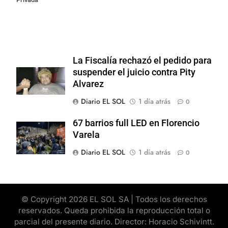
La Fiscalía rechazó el pedido para
suspender el juicio contra Pity
Alvarez
Diario EL SOL
1 día atrás
0
67 barrios full LED en Florencio
Varela
Diario EL SOL
1 día atrás
0
© Copyright 2026 EL SOL SA | Todos los derechos
reservados. Queda prohibida la reproducción total o
parcial del presente diario. Director: Horacio Schivintt.