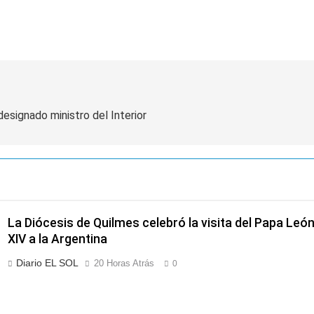
girar el proyecto a comisión
d Privada
designado ministro del Interior
La Diócesis de Quilmes celebró la visita del Papa Leó
XIV a la Argentina
Diario EL SOL
20 Horas Atrás
0