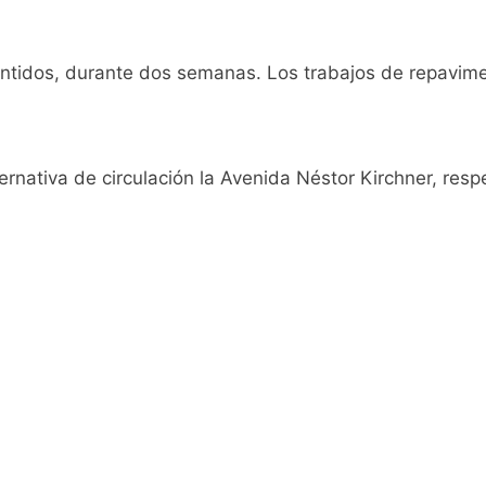
a ley de propiedad privada, pero el Gobierno debió eliminar ot
tidos, durante dos semanas. Los trabajos de repavimen
al Congreso durante la protesta contra la Ley de Propiedad P
ó el pedido para suspender el juicio contra Pity Alvarez
ternativa de circulación la Avenida Néstor Kirchner, respe
D en Florencio Varela
pide del AMBA: cuándo dejará de llover y llega una ola de fr
ntra la Ley de Propiedad Privada de Milei
cretario de Seguridad de Quilmes, Hernán Ocampo, tras la dif
confirmó que tuvo un «brote psicótico» por consumo con F