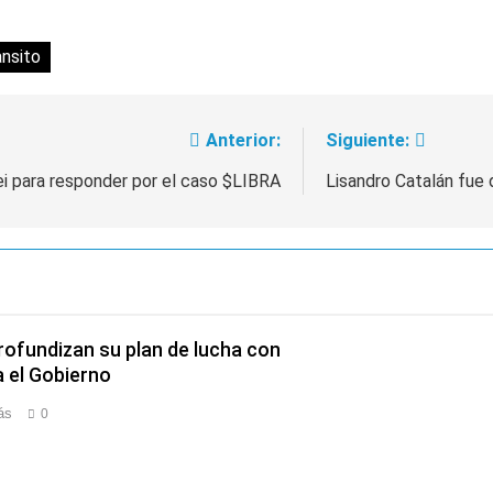
 consiguió la mayoría y rechazó el pedido del peronismo de 
ansito
n al Congreso contra el proyecto oficial de Ley de Propieda
Anterior:
Siguiente:
lei para responder por el caso $LIBRA
Lisandro Catalán fue 
rofundizan su plan de lucha con
 el Gobierno
ás
0