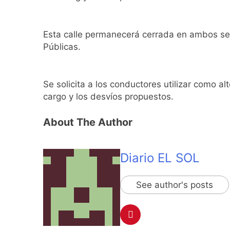
1 Día Atrás
El Senado aprobó l
1 Día Atrás
Esta calle permanecerá cerrada en ambos sen
Incidentes frente 
Públicas.
enfrentamientos
2 Días Atrás
La Fiscalía rechaz
Se solicita a los conductores utilizar como al
2 Días Atrás
cargo y los desvíos propuestos.
67 barrios full LE
2 Días Atrás
About The Author
El temporal se des
2 Días Atrás
Kicillof marchó co
Diario EL SOL
2 Días Atrás
Renunció el subse
See author's posts
2 Días Atrás
Candela Arizaga 
2 Días Atrás