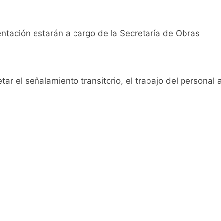
ro capítulo
tación estarán a cargo de la Secretaría de Obras
rivada: hubo detenidos y
tar el señalamiento transitorio, el trabajo del personal 
ío con mínimas cercanas a 1°C
usión de chats privados
acundo Moyano