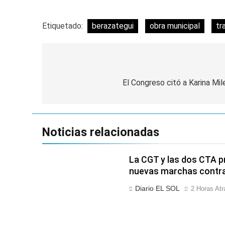
La Libertad Avanza
2 Días Atrás
Etiquetado:
berazategui
obra municipal
tr
Masiva movilizació
2 Días Atrás
Navegación
de
El Congreso citó a Karina Mi
entradas
Noticias relacionadas
La CGT y las dos CTA p
nuevas marchas contra
Diario EL SOL
2 Horas Atr