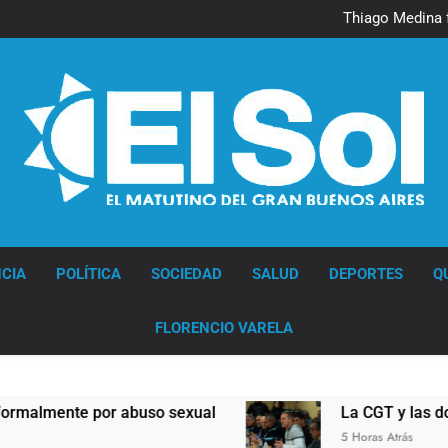
Murió Jorge 
Thiago Medina 
La CGT y las dos CTA profu
Murió Jorge 
Thiago Medina 
La CGT y las dos CTA profu
Diario EL SOL
CIA
POLÍTICA
SOCIEDAD
SALUD
DEPORTES
Q
FLORENCIO VARELA
por abuso sexual
La CGT y las dos CTA profun
5 Horas Atrás