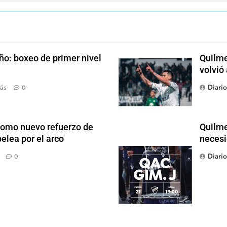
ño: boxeo de primer nivel
Quilme
volvió
Diari
ás
0
como nuevo refuerzo de
Quilme
elea por el arco
necesi
Diari
0