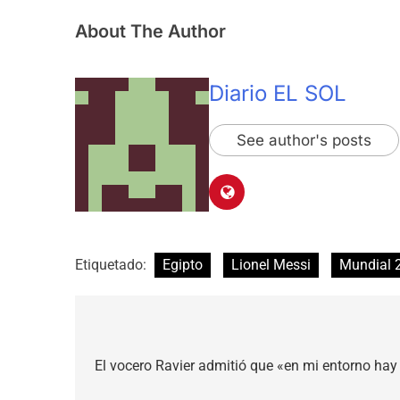
About The Author
Diario EL SOL
See author's posts
Etiquetado:
Egipto
Lionel Messi
Mundial 
Navegación
de
El vocero Ravier admitió que «en mi entorno hay