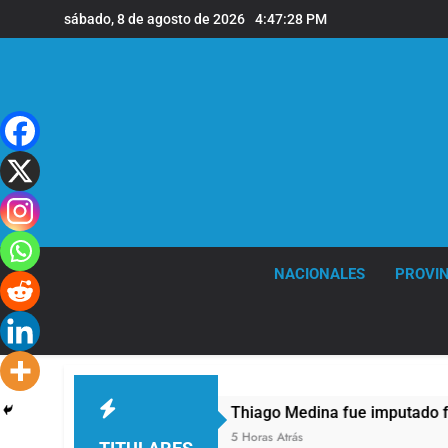
Saltar
sábado, 8 de agosto de 2026
4:47:29 PM
al
contenido
NACIONALES
PROVIN
os
Thiago Medina fue imputado formalmente 
5 Horas Atrás