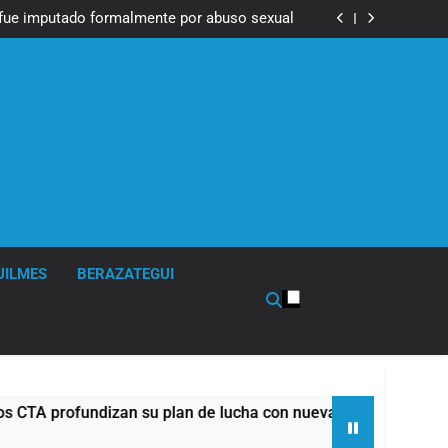
Messi, padre de Lionel Messi, a los 68 años
fue imputado formalmente por abuso sexual
ndizan su plan de lucha con nuevas marchas
contra el Gobierno
Messi, padre de Lionel Messi, a los 68 años
fue imputado formalmente por abuso sexual
ndizan su plan de lucha con nuevas marchas
contra el Gobierno
UILMES
BERAZATEGUI
dizan su plan de lucha con nuevas marchas contra el Gobiern