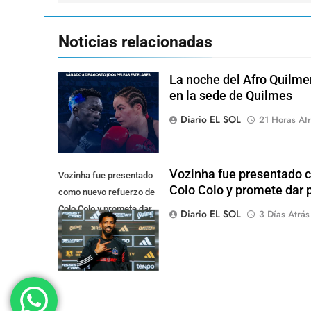
entradas
Noticias relacionadas
La noche del Afro Quilme
en la sede de Quilmes
Diario EL SOL
21 Horas Atr
Vozinha fue presentado 
Vozinha fue presentado
Colo Colo y promete dar p
como nuevo refuerzo de
Colo Colo y promete dar
Diario EL SOL
3 Días Atrás
pelea por el arco