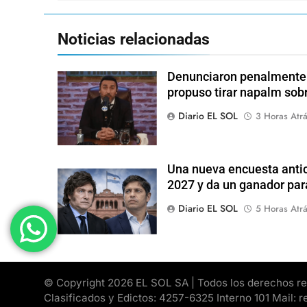
Noticias relacionadas
Denunciaron penalmente a
propuso tirar napalm sob
Diario EL SOL
3 Horas Atr
Una nueva encuesta antic
2027 y da un ganador para
Diario EL SOL
5 Horas Atr
© Copyright 2026 EL SOL SA | Todos los derechos rese
Clasificados y Edictos: 4257-6325 Interno 101 Mail: