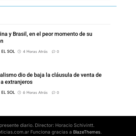
ina y Brasil, en el peor momento de su
ón
o EL SOL
4 Horas Atrás
0
ialismo dio de baja la cláusula de venta de
 a extranjeros
o EL SOL
6 Horas Atrás
0
esente diario. Director: Horacio Schivintt.
oticias.com.ar Funciona gracias a
.
BlazeThemes