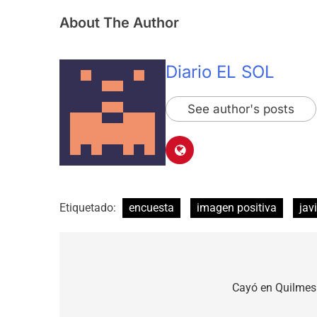
About The Author
Diario EL SOL
See author's posts
Etiquetado:
encuesta
imagen positiva
jav
Navegación
de
Cayó en Quilmes 
entradas