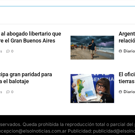
l abogado libertario que
Argent
re el Gran Buenos Aires
relaci
Diari
ás
0
ipa gran paridad para
El ofic
 el balotaje
tierras
Diari
ás
0
rvados. Queda prohibida la reproducción total o parcial del pr
 recepcion@elsolnoticias.com.ar Publicidad: publicidad@elsoln