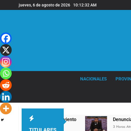
Saltar
jueves, 6 de agosto de 2026
10:12:33 AM
al
contenido
NACIONALES
PROVIN
fuertes ráfagas de viento
Denunciaron penalme
3 Horas Atrás
TITULARES