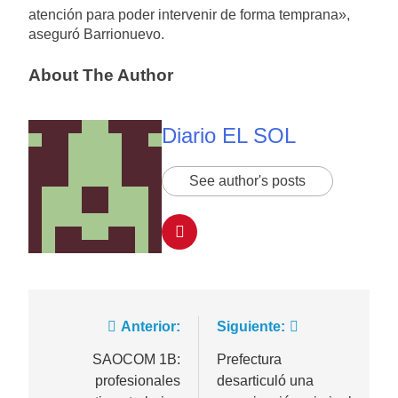
atención para poder intervenir de forma temprana»,
aseguró Barrionuevo.
About The Author
Diario EL SOL
See author's posts
Navegación
Anterior:
Siguiente:
de
SAOCOM 1B:
Prefectura
profesionales
desarticuló una
entradas