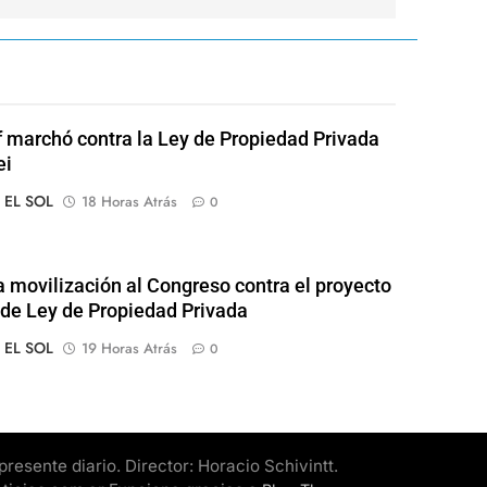
of marchó contra la Ley de Propiedad Privada
ei
o EL SOL
18 Horas Atrás
0
 movilización al Congreso contra el proyecto
l de Ley de Propiedad Privada
o EL SOL
19 Horas Atrás
0
esente diario. Director: Horacio Schivintt.