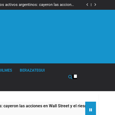
ron a la marcha frente al Congreso contra la
Ley de Propiedad Privada
los activos argentinos: cayeron las acciones
 riesgo país quedó al borde de los 450 puntos
isturbios frente al Congreso y calificó a los
ponsables como «delincuentes anarquistas»
de la Cerveza: los tres secretos para servirla
correctamente
ron a la marcha frente al Congreso contra la
Ley de Propiedad Privada
los activos argentinos: cayeron las acciones
 riesgo país quedó al borde de los 450 puntos
isturbios frente al Congreso y calificó a los
ponsables como «delincuentes anarquistas»
de la Cerveza: los tres secretos para servirla
correctamente
UILMES
BERAZATEGUI
acciones en Wall Street y el riesgo país quedó al borde de los