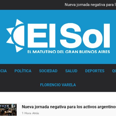
Figuras de la cultura se suma
Nueva jornada negativa para 
en Wall Street y el
Jorge Macri condenó los d
res
Día Internacional 
Figuras de la cultura se suma
Nueva jornada negativa para 
en Wall Street y el
Jorge Macri condenó los d
res
Día Internacional 
Diario EL SOL
CIA
POLÍTICA
SOCIEDAD
SALUD
DEPORTES
Q
FLORENCIO VARELA
eva jornada negativa para los activos argentinos: cayeron las 
ora Atrás