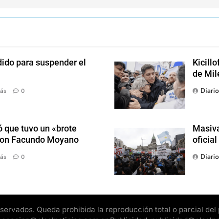
dido para suspender el
Kicill
de Mil
Diari
ás
0
 que tuvo un «brote
Masiva
 con Facundo Moyano
oficia
Diari
ás
0
rvados. Queda prohibida la reproducción total o parcial del pr