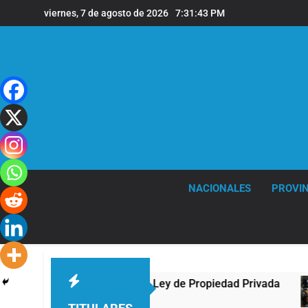
Saltar
viernes, 7 de agosto de 2026
7:31:43 PM
al
contenido
NACIONALES
PROVIN
ongreso contra la Ley de Propiedad Privada
Nu
1 H