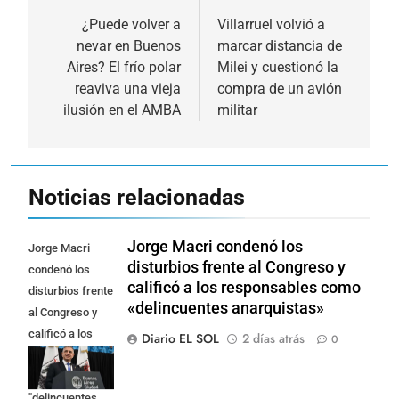
de
¿Puede volver a
Villarruel volvió a
nevar en Buenos
marcar distancia de
entradas
Aires? El frío polar
Milei y cuestionó la
reaviva una vieja
compra de un avión
ilusión en el AMBA
militar
Noticias relacionadas
Jorge Macri condenó los
Jorge Macri
disturbios frente al Congreso y
condenó los
calificó a los responsables como
disturbios frente
«delincuentes anarquistas»
al Congreso y
calificó a los
Diario EL SOL
2 días atrás
0
responsables
como
"delincuentes