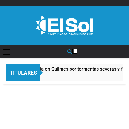
Saltar
al
contenido
Diario EL SOL
Alerta naranja en Quilmes por tormentas severas y fuert
TITULARES
10 Horas Atrás