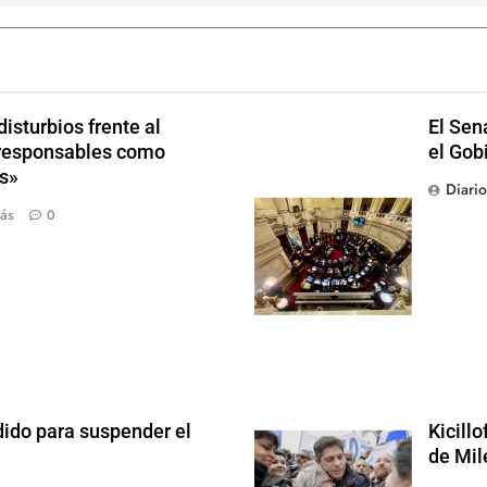
isturbios frente al
El Sen
s responsables como
el Gob
s»
Diari
ás
0
dido para suspender el
Kicill
de Mil