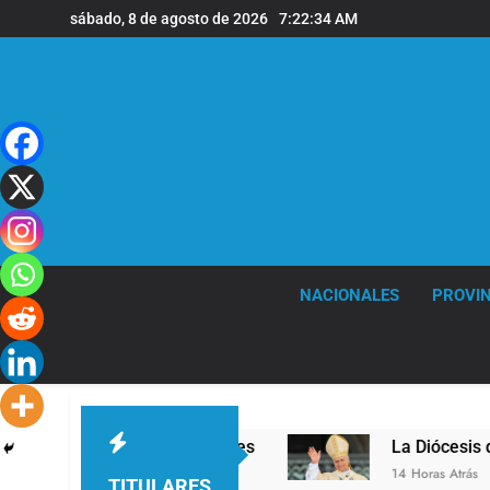
Saltar
sábado, 8 de agosto de 2026
7:22:35 AM
al
contenido
NACIONALES
PROVIN
a sede de Quilmes
La Diócesis de Quilmes cele
14 Horas Atrás
TITULARES