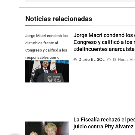
entradas
Noticias relacionadas
Jorge Macri condenó los d
Jorge Macri condenó los
Congreso y calificó a lo
disturbios frente al
«delincuentes anarquista
Congreso y calificó a los
responsables como
Diario EL SOL
18 Horas Atr
"delincuentes
anarquistas"
La Fiscalía rechazó el pe
juicio contra Pity Alvarez