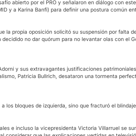
afío abierto por el PRO y señalaron en diálogo con est
ID y a Karina Banfi) para definir una postura común en
ue la propia oposición solicitó su suspensión por falta 
n decidido no dar quórum para no levantar olas con el 
Adorni y sus extravagantes justificaciones patrimoniales
ialismo, Patricia Bullrich, desataron una tormenta perf
a los bloques de izquierda, sino que fracturó el blindaj
les e incluso la vicepresidenta Victoria Villarruel se su
al considerar que las explicaciones vertidas en televis