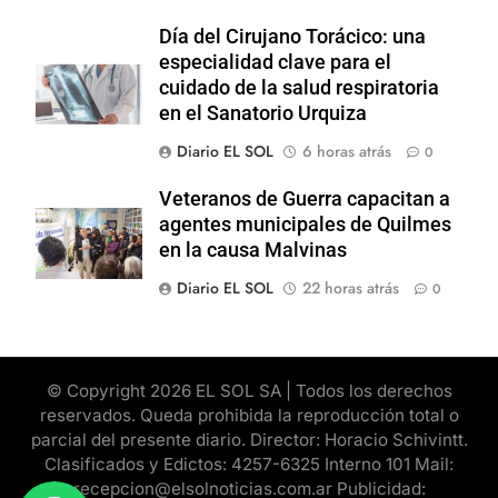
Día del Cirujano Torácico: una
especialidad clave para el
cuidado de la salud respiratoria
en el Sanatorio Urquiza
Diario EL SOL
6 horas atrás
0
Veteranos de Guerra capacitan a
agentes municipales de Quilmes
en la causa Malvinas
Diario EL SOL
22 horas atrás
0
© Copyright 2026 EL SOL SA | Todos los derechos
reservados. Queda prohibida la reproducción total o
parcial del presente diario. Director: Horacio Schivintt.
Clasificados y Edictos: 4257-6325 Interno 101 Mail:
recepcion@elsolnoticias.com.ar Publicidad: