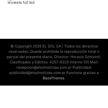
© Copyright 2026 EL SOL SA | Todos los derechos
reservados. Queda prohibida la reproducción total o
parcial del presente diario. Director: Horacio Schivintt.
Clasificados y Edictos: 4257-6325 Interno 101 Mail:
recepcion@elsolnoticias.com.ar Publicidad:
publicidad@elsolnoticias.com.ar Funciona gracias a
.
BlazeThemes