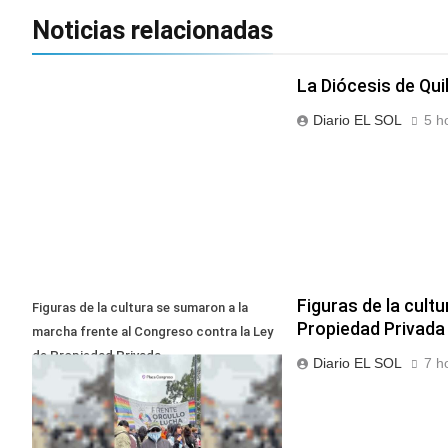
Noticias relacionadas
La Diócesis de Qui
Diario EL SOL
5 h
Figuras de la cult
Figuras de la cultura se sumaron a la
Propiedad Privada
marcha frente al Congreso contra la Ley
de Propiedad Privada
Diario EL SOL
7 h