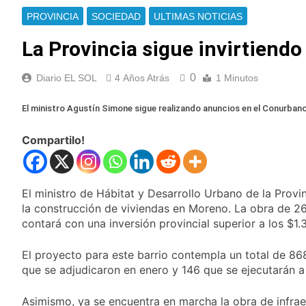
enfrentamientos
contra Pity Alvarez
67 barrios full LED en
PROVINCIA
SOCIEDAD
ULTIMAS NOTICIAS
Florencio Varela
La Provincia sigue invirtiendo
23 Horas Atrás
El temporal se
despide del AMBA:
0
Diario EL SOL
4 Años Atrás
1 Minutos
cuándo dejará de
23 Horas Atrás
llover y llega una ola
Kicillof marchó
El ministro Agustín Simone sigue realizando anuncios en el Conurba
de frío con mínimas
contra la Ley de
cercanas a 1°C
Propiedad Privada de
1 Día Atrás
Compartilo!
Milei
Renunció el
subsecretario de
Seguridad de
1 Día Atrás
Quilmes, Hernán
El ministro de Hábitat y Desarrollo Urbano de la Prov
Candela Arizaga
Ocampo, tras la
confirmó que tuvo un
la construcción de viviendas en Moreno. La obra de 268 
difusión de chats
«brote psicótico» por
contará con una inversión provincial superior a los $1
1 Día Atrás
privados
consumo con
La Libertad Avanza
Facundo Moyano
consiguió la mayoría
El proyecto para este barrio contempla un total de 86
y rechazó el pedido
que se adjudicaron en enero y 146 que se ejecutarán a
1 Día Atrás
del peronismo de
Masiva movilización
girar el proyecto a
al Congreso contra el
Asimismo, ya se encuentra en marcha la obra de infraes
comisión