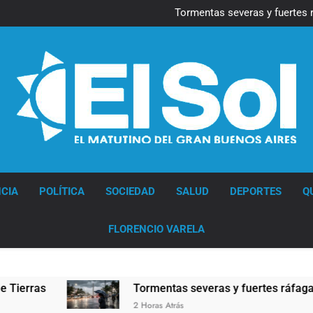
Marcha al Congreso: cor
pr
Tormentas severas y fuertes 
Senado debate el proye
Marcha al Congreso: cor
pr
Tormentas severas y fuertes 
Senado debate el proye
Diario EL SOL
CIA
POLÍTICA
SOCIEDAD
SALUD
DEPORTES
Q
FLORENCIO VARELA
s
Tormentas severas y fuertes ráfagas de vie
2 Horas Atrás