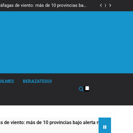
tes, desvíos y operativo de seguridad por la
otesta contra la reforma de la Ley de Tierras
ráfagas de viento: más de 10 provincias bajo
alerta meteorológica
cto sobre propiedad privada con foco en los
desalojos
tes, desvíos y operativo de seguridad por la
otesta contra la reforma de la Ley de Tierras
ráfagas de viento: más de 10 provincias bajo
alerta meteorológica
cto sobre propiedad privada con foco en los
desalojos
UILMES
BERAZATEGUI
nto: más de 10 provincias bajo alerta meteorológica