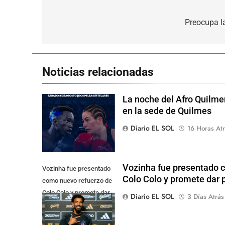
Navegación
de
Preocupa la
entradas
Noticias relacionadas
La noche del Afro Quilme
en la sede de Quilmes
Diario EL SOL
16 Horas Atr
Vozinha fue presentado 
Vozinha fue presentado
Colo Colo y promete dar p
como nuevo refuerzo de
Colo Colo y promete dar
Diario EL SOL
3 Días Atrás
pelea por el arco