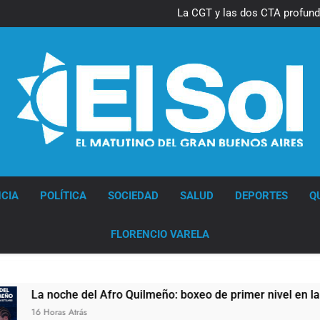
La CGT y las dos CTA profund
lucha con nuevas marchas cont
Diario EL SOL
CIA
POLÍTICA
SOCIEDAD
SALUD
DEPORTES
Q
FLORENCIO VARELA
fro Quilmeño: boxeo de primer nivel en la sede de Quilmes