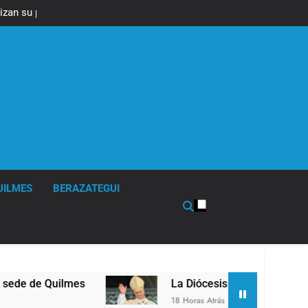
izan su plan de
ra el Gobierno
UILMES
BERAZATEGUI
La Diócesis de Quilmes celebró la visita del Pap
18 Horas Atrás