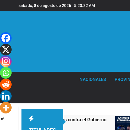
Saltar
sábado, 8 de agosto de 2026
5:23:34 AM
al
contenido
NACIONALES
PROVIN
vas marchas contra el Gobierno
La noche del A
16 Horas Atrás