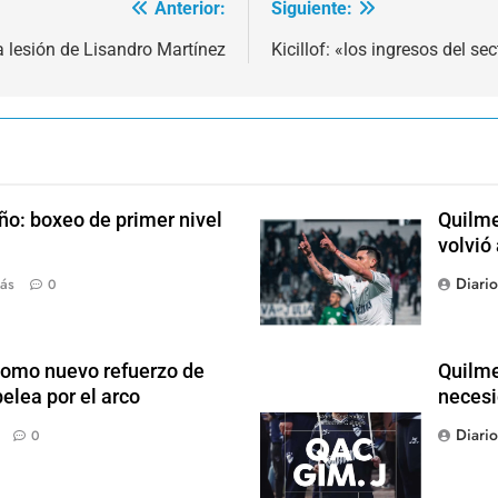
Anterior:
Siguiente:
 lesión de Lisandro Martínez
Kicillof: «los ingresos del se
ño: boxeo de primer nivel
Quilme
volvió
Diari
ás
0
como nuevo refuerzo de
Quilme
elea por el arco
necesi
Diari
0