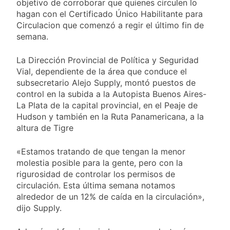
objetivo de corroborar que quienes circulen lo
Cine de la India 2026
1 Día Atrás
con entrada libre y
hagan con el Certificado Único Habilitante para
Vozinha fue
gratuita
Circulacion que comenzó a regir el último fin de
presentado como
semana.
nuevo refuerzo de
1 Día Atrás
Colo Colo y promete
Los bonos y ADR
dar pelea por el arco
La Dirección Provincial de Política y Seguridad
argentinos cerraron
en baja y el riesgo
Vial, dependiente de la área que conduce el
1 Día Atrás
país volvió a subir
subsecretario Alejo Supply, montó puestos de
Argentina respondió
control en la subida a la Autopista Buenos Aires-
a Brasil tras la rebaja
diplomática y
La Plata de la capital provincial, en el Peaje de
1 Día Atrás
atribuyó la medida a
Hudson y también en la Ruta Panamericana, a la
diferencias
altura de Tigre
ideológicas
«Estamos tratando de que tengan la menor
molestia posible para la gente, pero con la
rigurosidad de controlar los permisos de
circulación. Esta última semana notamos
alrededor de un 12% de caída en la circulación»,
dijo Supply.