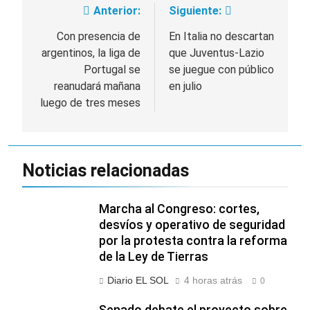
Anterior:
Siguiente:
Navegación
de
Con presencia de
En Italia no descartan
argentinos, la liga de
que Juventus-Lazio
entradas
Portugal se
se juegue con público
reanudará mañana
en julio
luego de tres meses
Noticias relacionadas
Marcha al Congreso: cortes,
desvíos y operativo de seguridad
por la protesta contra la reforma
de la Ley de Tierras
Diario EL SOL
4 horas atrás
0
Senado debate el proyecto sobre