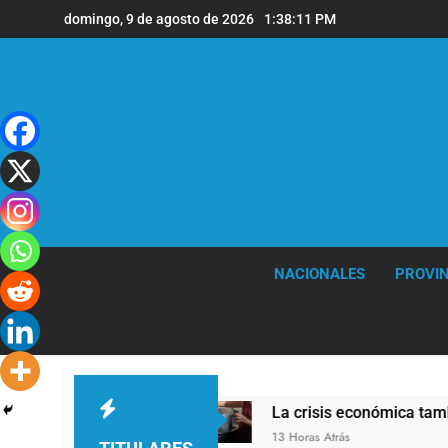
Saltar
domingo, 9 de agosto de 2026
1:38:12 PM
al
contenido
NACIONALES
PROVIN
 el Reducido
La crisis económica también lleg
13 Horas Atrás