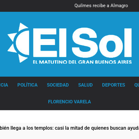
Quilmes recibe a Almagro con
la mira puesta en el Reducido
Diario EL SOL
CIA
POLÍTICA
SOCIEDAD
SALUD
DEPORTES
Q
FLORENCIO VARELA
a a los templos: casi la mitad de quienes buscan ayuda pide al