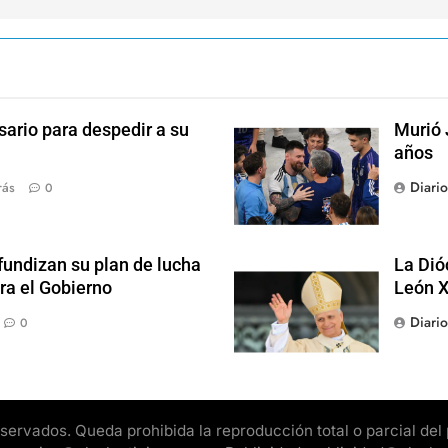
sario para despedir a su
Murió 
años
Diari
rás
0
fundizan su plan de lucha
La Dió
ra el Gobierno
León X
Diari
0
rvados. Queda prohibida la reproducción total o parcial del pr