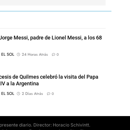
Jorge Messi, padre de Lionel Messi, a los 68
o EL SOL
24 Horas Atrás
0
cesis de Quilmes celebró la visita del Papa
IV a la Argentina
o EL SOL
2 Días Atrás
0
esente diario. Director: Horacio Schivintt.