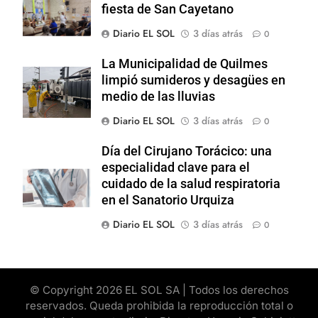
fiesta de San Cayetano
Diario EL SOL
3 días atrás
0
La Municipalidad de Quilmes
limpió sumideros y desagües en
medio de las lluvias
Diario EL SOL
3 días atrás
0
Día del Cirujano Torácico: una
especialidad clave para el
cuidado de la salud respiratoria
en el Sanatorio Urquiza
Diario EL SOL
3 días atrás
0
© Copyright 2026 EL SOL SA | Todos los derechos
reservados. Queda prohibida la reproducción total o