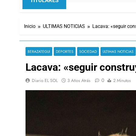
TITULARES
Inicio
ULTIMAS NOTICIAS
Lacava: «seguir con
BERAZATEGUI
DEPORTES
SOCIEDAD
ULTIMAS NOTICIAS
Lacava: «seguir constr
0
Diario EL SOL
3 Años Atrás
2 Minutos