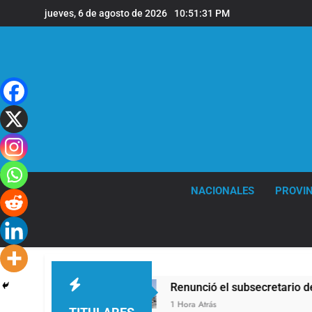
Saltar
jueves, 6 de agosto de 2026
10:51:33 PM
al
contenido
NACIONALES
PROVIN
Renunció el subsecretario de Seguridad de Quilm
1 Hora Atrás