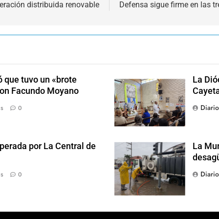
eración distribuida renovable
Defensa sigue firme en las t
 que tuvo un «brote
La Dió
 con Facundo Moyano
Cayet
Diari
ás
0
perada por La Central de
La Mun
desagü
Diari
ás
0