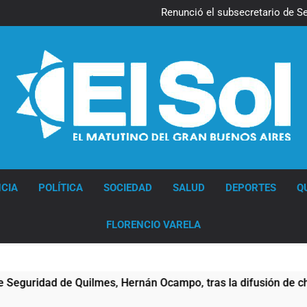
Kicillof march
Renunció el subsecretario de S
Candela Arizaga confirmó que
La Libertad Avanza consiguió l
Kicillof march
Renunció el subsecretario de S
Candela Arizaga confirmó que
La Libertad Avanza consiguió l
Diario EL SOL
CIA
POLÍTICA
SOCIEDAD
SALUD
DEPORTES
Q
FLORENCIO VARELA
es, Hernán Ocampo, tras la difusión de chats privados