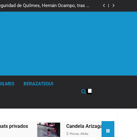
ó contra la Ley de Propiedad Privada de Milei
eguridad de Quilmes, Hernán Ocampo, tras la
difusión de chats privados
 tuvo un «brote psicótico» por consumo con
Facundo Moyano
a mayoría y rechazó el pedido del peronismo
de girar el proyecto a comisión
ó contra la Ley de Propiedad Privada de Milei
eguridad de Quilmes, Hernán Ocampo, tras la
difusión de chats privados
 tuvo un «brote psicótico» por consumo con
Facundo Moyano
a mayoría y rechazó el pedido del peronismo
de girar el proyecto a comisión
UILMES
BERAZATEGUI
Candela Arizaga confirmó que tuvo un «brote psic
2 Horas Atrás