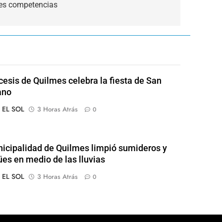
res competencias
cesis de Quilmes celebra la fiesta de San
ano
o EL SOL
3 Horas Atrás
0
icipalidad de Quilmes limpió sumideros y
es en medio de las lluvias
o EL SOL
3 Horas Atrás
0