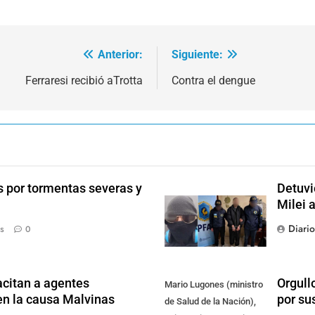
Anterior:
Siguiente:
Ferraresi recibió aTrotta
Contra el dengue
s por tormentas severas y
Detuvi
Milei 
Diari
s
0
citan a agentes
Orgull
Mario Lugones (ministro
en la causa Malvinas
por su
de Salud de la Nación),