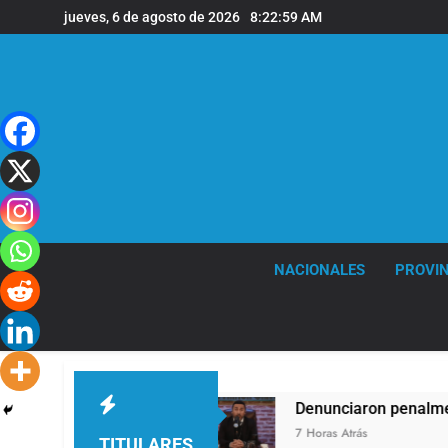
Saltar
jueves, 6 de agosto de 2026
8:23:00 AM
al
contenido
NACIONALES
PROVIN
ráfagas de viento
Denunciaron penalmente al a
7 Horas Atrás
TITULARES