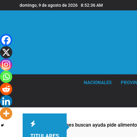
Saltar
domingo, 9 de agosto de 2026
8:52:38 AM
al
contenido
NACIONALES
PROVIN
tad de quienes buscan ayuda pide alimentos, dinero o trabajo
TITULARES