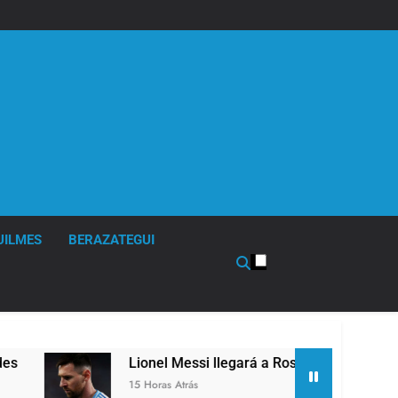
UILMES
BERAZATEGUI
Lionel Messi llegará a Rosario para despedir a su padre Jorge
15 Horas Atrás