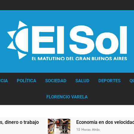
Diario EL SOL
CIA
POLÍTICA
SOCIEDAD
SALUD
DEPORTES
Q
FLORENCIO VARELA
Economía en dos velocidades
15 Horas Atrás