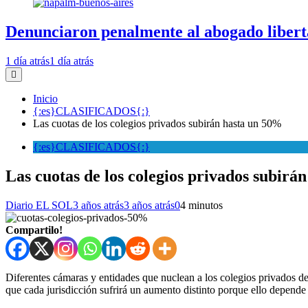
Denunciaron penalmente al abogado libert
1 día atrás
1 día atrás
Inicio
{:es}CLASIFICADOS{:}
Las cuotas de los colegios privados subirán hasta un 50%
{:es}CLASIFICADOS{:}
Las cuotas de los colegios privados subirá
Diario EL SOL
3 años atrás
3 años atrás
0
4 minutos
Compartilo!
Diferentes cámaras y entidades que nuclean a los colegios privados de 
que cada jurisdicción sufrirá un aumento distinto porque ello depende de