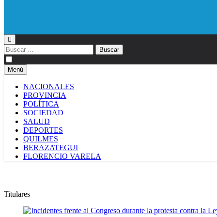
Diario EL SOL
Buscar:
Menú
NACIONALES
PROVINCIA
POLÍTICA
SOCIEDAD
SALUD
DEPORTES
QUILMES
BERAZATEGUI
FLORENCIO VARELA
Titulares