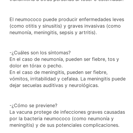
al Congreso y
1 Día Atrás
borde de los 450
calificó a los
Día Internacional de
puntos
responsables como
la Cerveza: los tres
«delincuentes
El neumococo puede producir enfermedades leves
secretos para
1 Día Atrás
anarquistas»
servirla
(como otitis y sinusitis) y graves invasivas (como
El frío polar se
correctamente
neumonía, meningitis, sepsis y artritis).
instala en Buenos
Aires: mejora el
1 Día Atrás
tiempo y llegan las
Día de San Cayetano:
temperaturas más
-¿Cuáles son los síntomas?
por qué se celebra
bajas de la semana
En el caso de neumonía, pueden ser fiebre, tos y
cada 7 de agosto y
1 Día Atrás
qué representa para
dolor en tórax o pecho.
El Senado aprobó la
los argentinos
En el caso de meningitis, pueden ser fiebre,
ley de propiedad
vómitos, irritabilidad y cefalea. La meningitis puede
privada, pero el
1 Día Atrás
Gobierno debió
dejar secuelas auditivas y neurológicas.
Incidentes frente al
eliminar otro capítulo
Congreso durante la
protesta contra la
2 Días Atrás
Ley de Propiedad
-¿Cómo se previene?
La Fiscalía rechazó el
Privada: hubo
La vacuna protege de infecciones graves causadas
pedido para
detenidos y
suspender el juicio
por la bacteria neumococo (como neumonía y
2 Días Atrás
enfrentamientos
contra Pity Alvarez
meningitis) y de sus potenciales complicaciones.
67 barrios full LED en
Florencio Varela