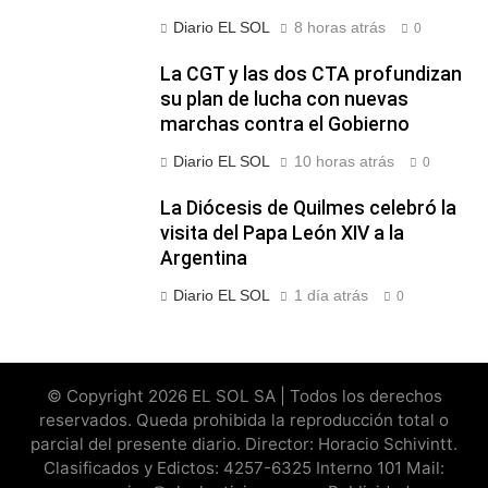
Diario EL SOL
8 horas atrás
0
La CGT y las dos CTA profundizan
su plan de lucha con nuevas
marchas contra el Gobierno
Diario EL SOL
10 horas atrás
0
La Diócesis de Quilmes celebró la
visita del Papa León XIV a la
Argentina
Diario EL SOL
1 día atrás
0
© Copyright 2026 EL SOL SA | Todos los derechos
reservados. Queda prohibida la reproducción total o
parcial del presente diario. Director: Horacio Schivintt.
Clasificados y Edictos: 4257-6325 Interno 101 Mail: