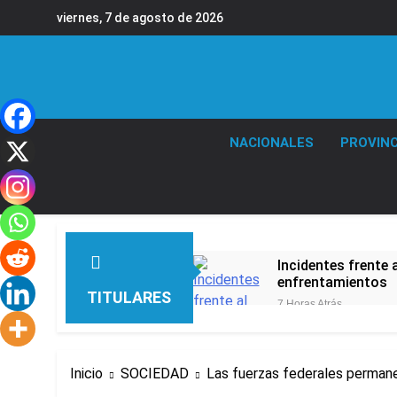
Saltar
viernes, 7 de agosto de 2026
al
contenido
NACIONALES
PROVINC
Incidentes frente 
enfrentamientos
TITULARES
7 Horas Atrás
La Fiscalía rechaz
7 Horas Atrás
67 barrios full LE
Inicio
SOCIEDAD
Las fuerzas federales permane
8 Horas Atrás