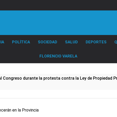
Diario EL SOL
IA
POLÍTICA
SOCIEDAD
SALUD
DEPORTES
Q
FLORENCIO VARELA
al Congreso durante la protesta contra la Ley de Propiedad P
ó el pedido para suspender el juicio contra Pity Alvarez
D en Florencio Varela
cerán en la Provincia