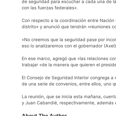
de seguridad para escuchar a cada una de las
Transporte: un as
con las fuerzas federales».
13 Horas Atrás
Una gran convocat
Con respecto a la coordinación entre Nación 
14 Horas Atrás
distrito» y anunció que tendrán «reuniones con
Marcha al Congreso
17 Horas Atrás
«No creemos que la seguridad pase por incorp
Tormentas severas
eso lo analizaremos con el gobernador (Axel) K
19 Horas Atrás
Senado debate el 
En ese marco, agregó que «las relaciones co
20 Horas Atrás
trabajar «de la manera que quieren el preside
Día del Cirujano T
20 Horas Atrás
El Consejo de Seguridad Interior congrega a m
Alerta naranja en
de una serie de convenios, entre ellos, uno 
1 Día Atrás
Denunciaron penal
La reunión, que se inicia esta mañana, cuent
y Juan Cabandié, respectivamente, además de
1 Día Atrás
About The Author