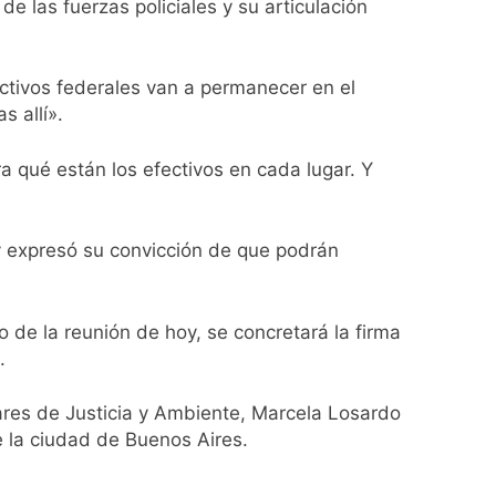
 las fuerzas policiales y su articulación
ectivos federales van a permanecer en el
s allí».
ontra la reforma de la Ley de Tierras
a qué están los efectivos en cada lugar. Y
rta meteorológica
y expresó su convicción de que podrán
spiratoria en el Sanatorio Urquiza
o de la reunión de hoy, se concretará la firma
.
el Gran Buenos Aires
pares de Justicia y Ambiente, Marcela Losardo
 la ciudad de Buenos Aires.