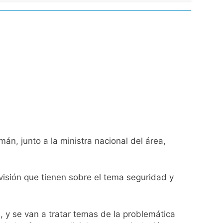
ío con mínimas cercanas a 1°C
usión de chats privados
acundo Moyano
girar el proyecto a comisión
d Privada
án, junto a la ministra nacional del área,
visión que tienen sobre el tema seguridad y
as
 y se van a tratar temas de la problemática