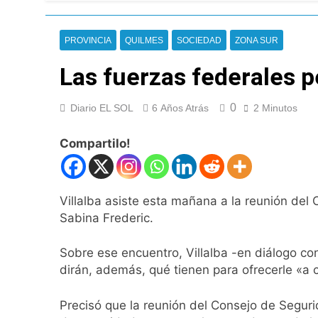
El temporal se des
8 Horas Atrás
PROVINCIA
QUILMES
SOCIEDAD
ZONA SUR
Kicillof marchó co
9 Horas Atrás
Las fuerzas federales 
Renunció el subse
10 Horas Atrás
0
Diario EL SOL
6 Años Atrás
2 Minutos
Candela Arizaga 
11 Horas Atrás
Compartilo!
La Libertad Avanza
11 Horas Atrás
Masiva movilizació
Villalba asiste esta mañana a la reunión del 
11 Horas Atrás
Sabina Frederic.
La Diócesis de Qui
12 Horas Atrás
Sobre ese encuentro, Villalba -en diálogo co
La Línea 148 pasó
dirán, además, qué tienen para ofrecerle «a 
12 Horas Atrás
La Municipalidad d
Precisó que la reunión del Consejo de Seguri
12 Horas Atrás