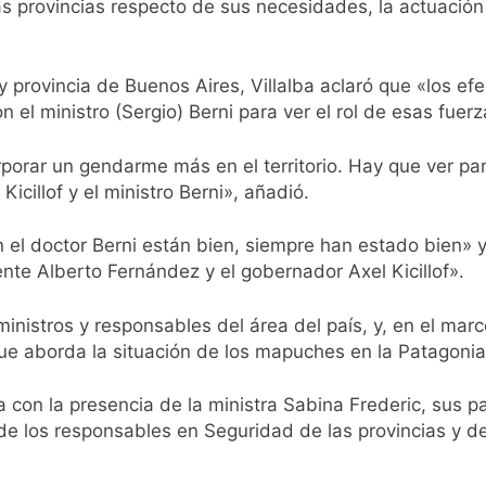
 provincias respecto de sus necesidades, la actuación de
istente virtual para consultar infracciones en segundos
oria en la obra teatral «Los Abuelos No Mienten»
y provincia de Buenos Aires, Villalba aclaró que «los ef
 el ministro (Sergio) Berni para ver el rol de esas fuerza
: cortes, desvíos y operativo de seguridad por la protesta c
orar un gendarme más en el territorio. Hay que ver par
 y fuertes ráfagas de viento: más de 10 provincias bajo ale
icillof y el ministro Berni», añadió.
proyecto sobre propiedad privada con foco en los desalojos
n el doctor Berni están bien, siempre han estado bien» 
nte Alberto Fernández y el gobernador Axel Kicillof».
orácico: una especialidad clave para el cuidado de la salud re
inistros y responsables del área del país, y, en el marc
 Quilmes por tormentas severas y fuertes ráfagas de viento
que aborda la situación de los mapuches en la Patagonia
mente al abogado libertario que propuso tirar napalm sobre 
a con la presencia de la ministra Sabina Frederic, sus 
 los responsables en Seguridad de las provincias y de