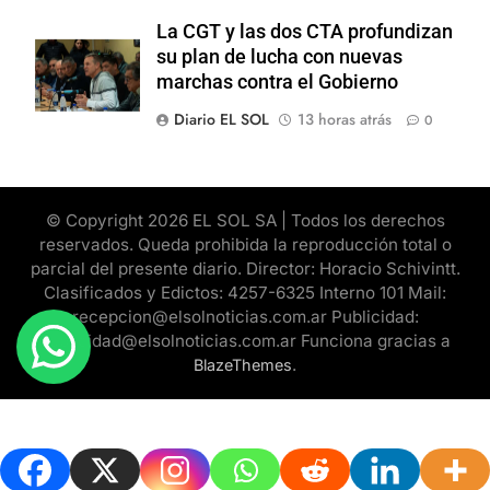
La CGT y las dos CTA profundizan
su plan de lucha con nuevas
marchas contra el Gobierno
Diario EL SOL
13 horas atrás
0
© Copyright 2026 EL SOL SA | Todos los derechos
reservados. Queda prohibida la reproducción total o
parcial del presente diario. Director: Horacio Schivintt.
Clasificados y Edictos: 4257-6325 Interno 101 Mail:
recepcion@elsolnoticias.com.ar Publicidad:
publicidad@elsolnoticias.com.ar Funciona gracias a
.
BlazeThemes