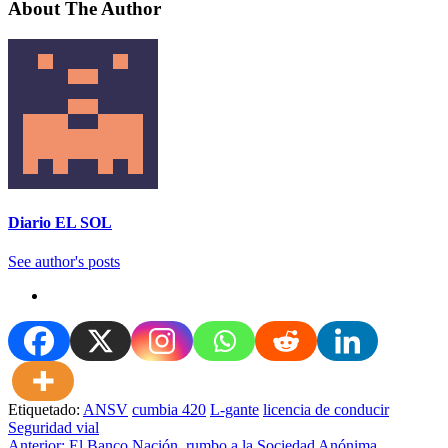
About The Author
Diario EL SOL
See author's posts
Etiquetado:
ANSV
cumbia 420
L-gante
licencia de conducir
Seguridad vial
Anterior:
El Banco Nación, rumbo a la Sociedad Anónima