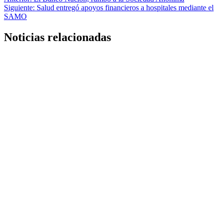
Navegación
Siguiente:
Salud entregó apoyos financieros a hospitales mediante el
de
SAMO
entradas
Noticias relacionadas