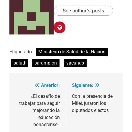
See author's posts
Etiquetado:
Ministerio de Salud de la Nación
salud
sarampion
vacunas
Anterior:
Siguiente:
Navegación
de
«El desafío de
Con la presencia de
trabajar para seguir
Milei, juraron los
entradas
mejorando la
diputados electos
educación
bonaerense»