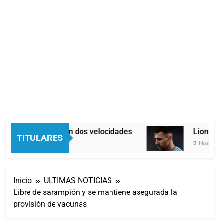
Economía en dos velocidades
Lionel M
TITULARES
2 Horas Atrás
2 Horas Atr
Inicio
ULTIMAS NOTICIAS
Libre de sarampión y se mantiene asegurada la
provisión de vacunas