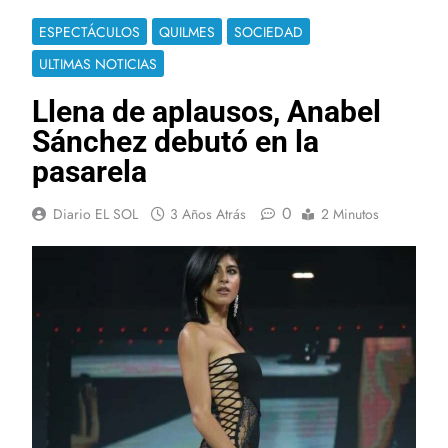
ESPECTÁCULOS
QUILMES
SOCIEDAD
ULTIMAS NOTICIAS
Llena de aplausos, Anabel
Sánchez debutó en la
pasarela
0
Diario EL SOL
3 Años Atrás
2 Minutos