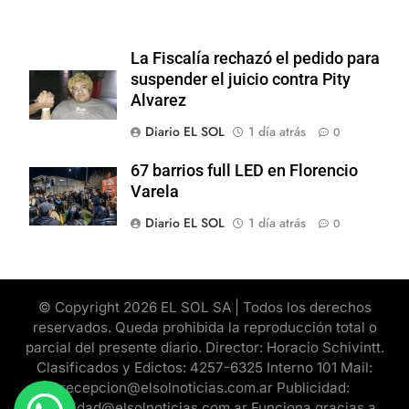
La Fiscalía rechazó el pedido para
suspender el juicio contra Pity
Alvarez
Diario EL SOL
1 día atrás
0
67 barrios full LED en Florencio
Varela
Diario EL SOL
1 día atrás
0
© Copyright 2026 EL SOL SA | Todos los derechos
reservados. Queda prohibida la reproducción total o
parcial del presente diario. Director: Horacio Schivintt.
Clasificados y Edictos: 4257-6325 Interno 101 Mail:
recepcion@elsolnoticias.com.ar Publicidad:
publicidad@elsolnoticias.com.ar Funciona gracias a