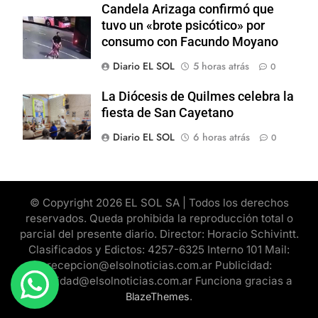
Candela Arizaga confirmó que
tuvo un «brote psicótico» por
consumo con Facundo Moyano
Diario EL SOL
5 horas atrás
0
La Diócesis de Quilmes celebra la
fiesta de San Cayetano
Diario EL SOL
6 horas atrás
0
© Copyright 2026 EL SOL SA | Todos los derechos
reservados. Queda prohibida la reproducción total o
parcial del presente diario. Director: Horacio Schivintt.
Clasificados y Edictos: 4257-6325 Interno 101 Mail:
recepcion@elsolnoticias.com.ar Publicidad:
publicidad@elsolnoticias.com.ar Funciona gracias a
.
BlazeThemes