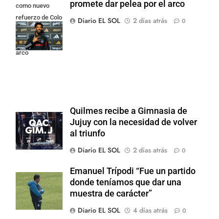
promete dar pelea por el arco
como nuevo
refuerzo de Colo
Diario EL SOL
2 días atrás
0
Colo y promete
dar pelea por el
arco
Quilmes recibe a Gimnasia de
Jujuy con la necesidad de volver
al triunfo
Diario EL SOL
2 días atrás
0
Emanuel Trípodi “Fue un partido
donde teníamos que dar una
muestra de carácter”
Diario EL SOL
4 días atrás
0