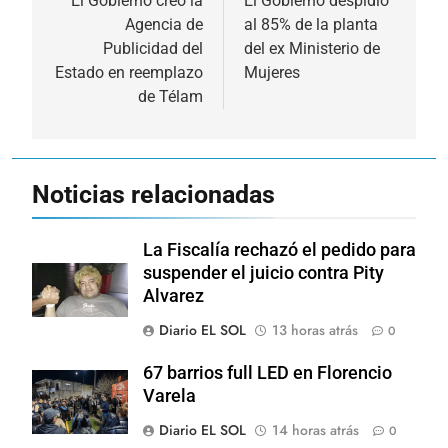
de
El Gobierno creó la
El Gobierno despidió
Agencia de
al 85% de la planta
entradas
Publicidad del
del ex Ministerio de
Estado en reemplazo
Mujeres
de Télam
Noticias relacionadas
La Fiscalía rechazó el pedido para
suspender el juicio contra Pity
Alvarez
Diario EL SOL
13 horas atrás
0
67 barrios full LED en Florencio
Varela
Diario EL SOL
14 horas atrás
0