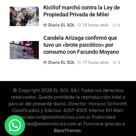
Kicillof marchó contra la Ley de
Propiedad Privada de Milei
Diario EL SOL
15 horas atrás
0
Candela Arizaga confirmó que
tuvo un «brote psicótico» por
consumo con Facundo Moyano
Diario EL SOL
17 horas atrás
0
© Copyright 2026 EL SOL SA | Todos los derechos
reservados. Queda prohibida la reproducción total o
parcial del presente diario. Director: Horacio Schivintt.
Clasificados y Edictos: 4257-6325 Interno 101 Mail:
recepcion@elsolnoticias.com.ar Publicidad:
publicidad@elsolnoticias.com.ar Funciona gracias a
.
BlazeThemes