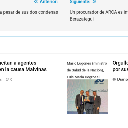
Anterior:
Siguiente:
a a pesar de sus dos condenas
Un procurador de ARCA es in
Berazategui
citan a agentes
Orgull
Mario Lugones (ministro
en la causa Malvinas
por su
de Salud de la Nación),
Luis Maria Degrossi
Diari
s
0
(Presidente de Apres
Salud) y Cristian Mazza
(Presidente de ALAMI)