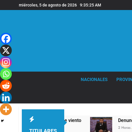
Saltar
miércoles, 5 de agosto de 2026
9:35:26 AM
al
contenido
NACIONALES
PROVIN
tes ráfagas de viento
Denunciaron penalmente 
2 Horas Atrás
TITULARES