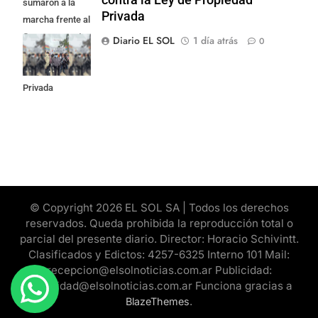
sumaron a la
Privada
marcha frente al
Congreso contra
Diario EL SOL
1 día atrás
0
la Ley de
Propiedad
Privada
© Copyright 2026 EL SOL SA | Todos los derechos
reservados. Queda prohibida la reproducción total o
parcial del presente diario. Director: Horacio Schivintt.
Clasificados y Edictos: 4257-6325 Interno 101 Mail:
recepcion@elsolnoticias.com.ar Publicidad:
publicidad@elsolnoticias.com.ar Funciona gracias a
.
BlazeThemes