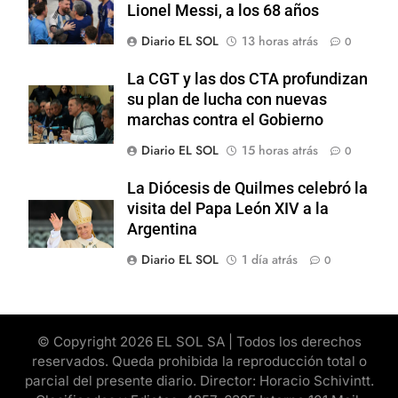
Lionel Messi, a los 68 años
Diario EL SOL
13 horas atrás
0
La CGT y las dos CTA profundizan
su plan de lucha con nuevas
marchas contra el Gobierno
Diario EL SOL
15 horas atrás
0
La Diócesis de Quilmes celebró la
visita del Papa León XIV a la
Argentina
Diario EL SOL
1 día atrás
0
© Copyright 2026 EL SOL SA | Todos los derechos
reservados. Queda prohibida la reproducción total o
parcial del presente diario. Director: Horacio Schivintt.