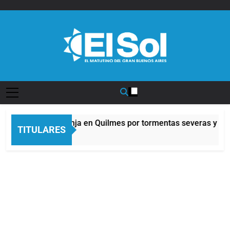
Saltar
al
contenido
Diario EL SOL
Alerta naranja en Quilmes por tormentas severas y fuer
TITULARES
10 Horas Atrás