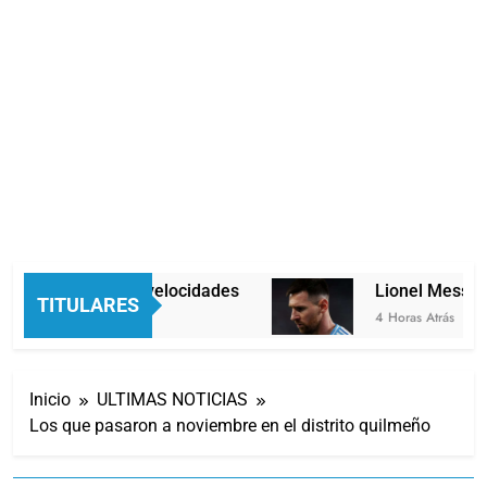
Economía en dos velocidades
Lionel Messi ll
TITULARES
3 Horas Atrás
4 Horas Atrás
Inicio
ULTIMAS NOTICIAS
Los que pasaron a noviembre en el distrito quilmeño