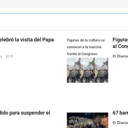
lebró la visita del Papa
Figura
Figuras de la cultura se
al Con
sumaron a la marcha
frente al Congreso
Diari
ás
0
contra la Ley de
Propiedad Privada
dido para suspender el
67 bar
Diari