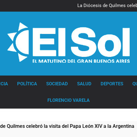
La noche del Afro Quilmeño: 
La Diócesis de Quilmes celebr
Figuras de la cultura se suma
Nueva jornada negativa para 
en Wall Street y el
La noche del Afro Quilmeño: 
La Diócesis de Quilmes celebr
Figuras de la cultura se suma
Nueva jornada negativa para 
en Wall Street y el
Diario EL SOL
CIA
POLÍTICA
SOCIEDAD
SALUD
DEPORTES
Q
FLORENCIO VARELA
isita del Papa León XIV a la Argentina
Figuras
7 Horas A