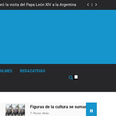
boxeo de primer nivel en la sede de Quilmes
ó la visita del Papa León XIV a la Argentina
ron a la marcha frente al Congreso contra la
Ley de Propiedad Privada
los activos argentinos: cayeron las acciones
 riesgo país quedó al borde de los 450 puntos
boxeo de primer nivel en la sede de Quilmes
ó la visita del Papa León XIV a la Argentina
ron a la marcha frente al Congreso contra la
Ley de Propiedad Privada
los activos argentinos: cayeron las acciones
 riesgo país quedó al borde de los 450 puntos
UILMES
BERAZATEGUI
 de la cultura se sumaron a la marcha frente al Congreso cont
trás