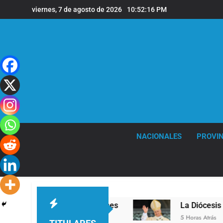
Saltar
viernes, 7 de agosto de 2026
10:52:18 PM
al
contenido
NACIONALES
PROVIN
de Quilmes
La Diócesis de Quilmes celebró la v
5 Horas Atrás