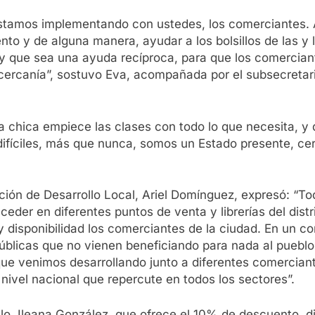
tamos implementando con ustedes, los comerciantes. A p
nto y de alguna manera, ayudar a los bolsillos de las y
o y que sea una ayuda recíproca, para que los comercian
rcanía”, sostuvo Eva, acompañada por el subsecretari
chica empiece las clases con todo lo que necesita, y q
 difíciles, más que nunca, somos un Estado presente,
ción de Desarrollo Local, Ariel Domínguez, expresó: “To
cceder en diferentes puntos de venta y librerías del dis
isponibilidad los comerciantes de la ciudad. En un con
públicas que no vienen beneficiando para nada al puebl
que venimos desarrollando junto a diferentes comercian
nivel nacional que repercute en todos los sectores”.
Sello, Ileana González, que ofrece el 10% de descuento, d