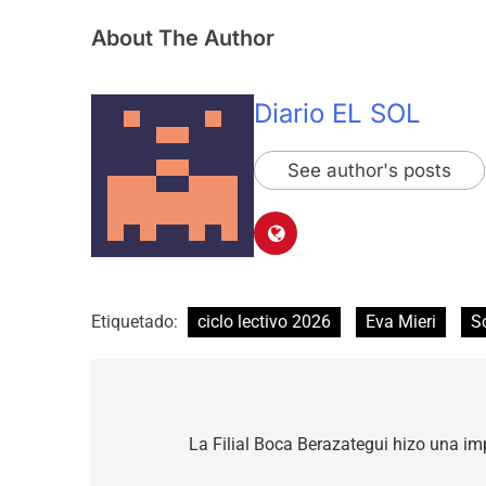
About The Author
Diario EL SOL
See author's posts
Etiquetado:
ciclo lectivo 2026
Eva Mieri
S
Navegación
de
La Filial Boca Berazategui hizo una i