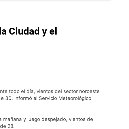
l Street y el riesgo país quedó al borde
nsables como «delincuentes anarquistas»
a Ciudad y el
turas más bajas de la semana
a los argentinos
ro capítulo
e todo el día, vientos del sector noroeste
rivada: hubo detenidos y
 30, informó el Servicio Meteorológico
a mañana y luego despejado, vientos de
de 28.