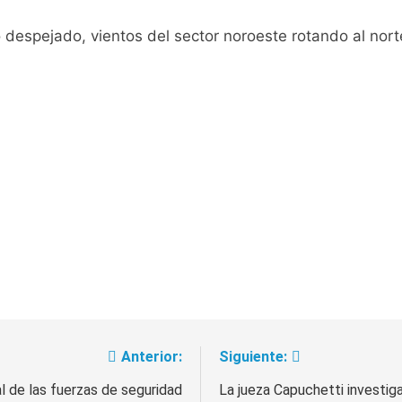
pide del AMBA: cuándo dejará de llover y llega una ola de fr
o despejado, vientos del sector noroeste rotando al nor
ntra la Ley de Propiedad Privada de Milei
cretario de Seguridad de Quilmes, Hernán Ocampo, tras la dif
confirmó que tuvo un «brote psicótico» por consumo con F
 consiguió la mayoría y rechazó el pedido del peronismo de 
n al Congreso contra el proyecto oficial de Ley de Propieda
lmes celebra la fiesta de San Cayetano
 a ser operada por La Central de Vicente López
Anterior:
Siguiente:
l de las fuerzas de seguridad
La jueza Capuchetti investig