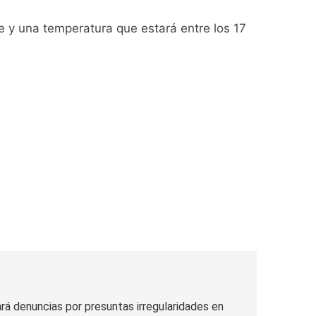
ío con mínimas cercanas a 1°C
te y una temperatura que estará entre los 17
usión de chats privados
acundo Moyano
girar el proyecto a comisión
d Privada
ará denuncias por presuntas irregularidades en