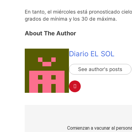
1 Día Atrás
El temporal se des
En tanto, el miércoles está pronosticado ciel
1 Día Atrás
grados de mínima y los 30 de máxima.
Kicillof marchó co
About The Author
1 Día Atrás
Renunció el subse
1 Día Atrás
Diario EL SOL
Candela Arizaga 
1 Día Atrás
See author's posts
La Libertad Avanza
1 Día Atrás
Masiva movilizació
1 Día Atrás
La Diócesis de Qui
1 Día Atrás
La Línea 148 pasó
Navegación
1 Día Atrás
de
Comienzan a vacunar al persona