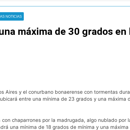
tiva para los activos argentinos: cayeron las acciones en Wal
AS NOTICIAS
nó los disturbios frente al Congreso y calificó a los respo
una máxima de 30 grados en l
de la Cerveza: los tres secretos para servirla correctamente
nstala en Buenos Aires: mejora el tiempo y llegan las tempera
o: por qué se celebra cada 7 de agosto y qué representa par
a ley de propiedad privada, pero el Gobierno debió eliminar ot
s Aires y el conurbano bonaerense con tormentas durant
al Congreso durante la protesta contra la Ley de Propiedad P
 ubicará entre una mínima de 23 grados y una máxima de
ó el pedido para suspender el juicio contra Pity Alvarez
 con chaparrones por la madrugada, algo nublado por l
D en Florencio Varela
endrá una mínima de 18 grados de mínima y una máxima 