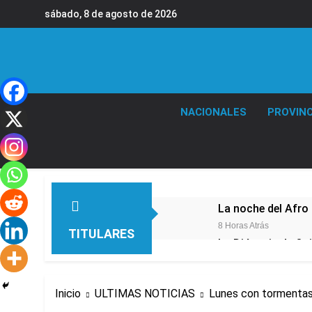
Saltar
sábado, 8 de agosto de 2026
al
contenido
NACIONALES
PROVINC
La noche del Afro 
8 Horas Atrás
TITULARES
La Diócesis de Qui
11 Horas Atrás
Figuras de la cult
Inicio
ULTIMAS NOTICIAS
Lunes con tormentas 
13 Horas Atrás