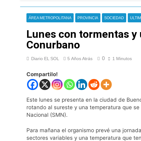
Nueva jornada nega
de los 450 puntos
14 Horas Atrás
ÁREA METROPOLITANA
PROVINCIA
SOCIEDAD
ULTIM
Jorge Macri conde
15 Horas Atrás
Lunes con tormentas y 
Día Internacional 
Conurbano
16 Horas Atrás
El frío polar se i
0
Diario EL SOL
5 Años Atrás
1 Minutos
16 Horas Atrás
Día de San Cayetan
Compartilo!
16 Horas Atrás
El Senado aprobó l
16 Horas Atrás
Este lunes se presenta en la ciudad de Bueno
Incidentes frente 
enfrentamientos
rotando al sureste y una temperatura que se
1 Día Atrás
Nacional (SMN).
La Fiscalía rechaz
1 Día Atrás
Para mañana el organismo prevé una jornada
67 barrios full LE
sectores variables y una temperatura que t