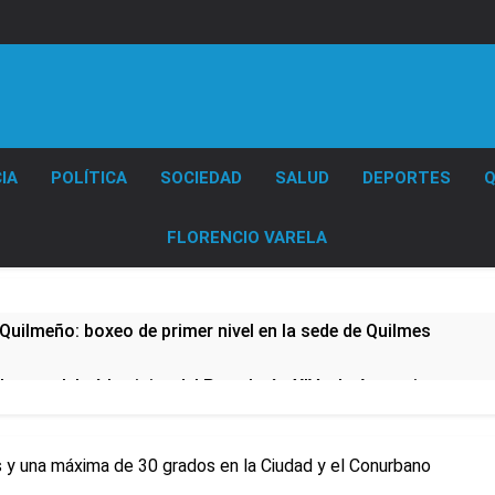
Diario EL SOL
IA
POLÍTICA
SOCIEDAD
SALUD
DEPORTES
Q
FLORENCIO VARELA
Quilmeño: boxeo de primer nivel en la sede de Quilmes
lmes celebró la visita del Papa León XIV a la Argentina
ura se sumaron a la marcha frente al Congreso contra la Ley 
y una máxima de 30 grados en la Ciudad y el Conurbano