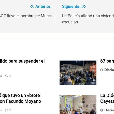
Anterior:
Siguiente:
 AOT lleva el nombre de Mussi
La Policía allanó una vivien
escuelas
dido para suspender el
67 bar
Diari
ás
0
 que tuvo un «brote
La Dió
 con Facundo Moyano
Cayet
Diari
ás
0