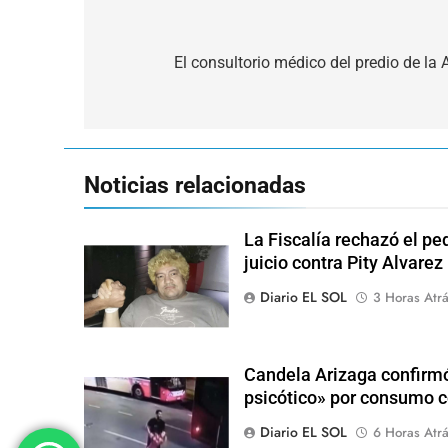
Navegación
de
El consultorio médico del predio de la
entradas
Noticias relacionadas
La Fiscalía rechazó el pe
juicio contra Pity Alvarez
Diario EL SOL
3 Horas Atr
Candela Arizaga confirmó
psicótico» por consumo
Diario EL SOL
6 Horas Atr