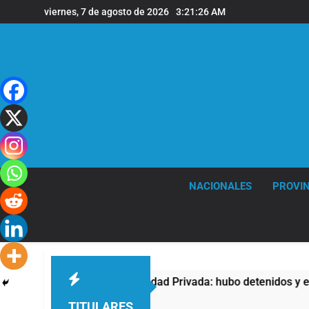
Saltar
viernes, 7 de agosto de 2026
3:21:27 AM
al
contenido
NACIONALES
PROVIN
ntra la Ley de Propiedad Privada: hubo detenidos y enfrentami
TITULARES