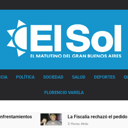
Diario EL SOL
CIA
POLÍTICA
SOCIEDAD
SALUD
DEPORTES
Q
FLORENCIO VARELA
entos
La Fiscalía rechazó el pedido para suspen
3 Horas Atrás