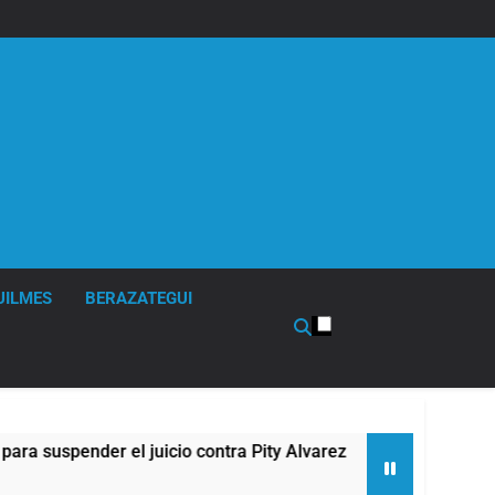
UILMES
BERAZATEGUI
der el juicio contra Pity Alvarez
67 barrios f
4 Horas Atrás