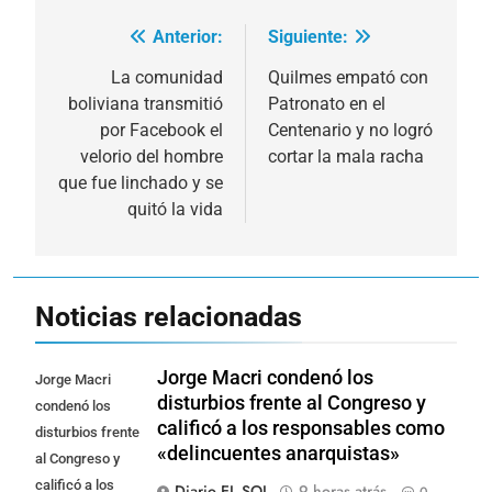
Anterior:
Siguiente:
Navegación
de
La comunidad
Quilmes empató con
boliviana transmitió
Patronato en el
entradas
por Facebook el
Centenario y no logró
velorio del hombre
cortar la mala racha
que fue linchado y se
quitó la vida
Noticias relacionadas
Jorge Macri condenó los
Jorge Macri
disturbios frente al Congreso y
condenó los
calificó a los responsables como
disturbios frente
«delincuentes anarquistas»
al Congreso y
calificó a los
Diario EL SOL
9 horas atrás