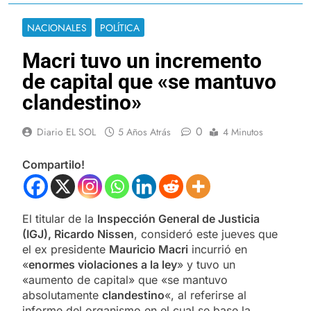
NACIONALES
POLÍTICA
Macri tuvo un incremento
de capital que «se mantuvo
clandestino»
0
Diario EL SOL
5 Años Atrás
4 Minutos
Compartilo!
El titular de la
Inspección General de Justicia
(IGJ), Ricardo Nissen
, consideró este jueves que
el ex presidente
Mauricio Macri
incurrió en
«
enormes violaciones a la ley
» y tuvo un
«aumento de capital» que «se mantuvo
absolutamente
clandestino
«, al referirse al
informe del organismo en el cual se base la