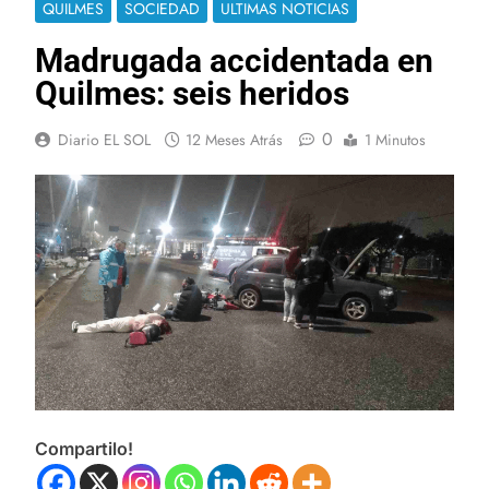
QUILMES
SOCIEDAD
ULTIMAS NOTICIAS
Madrugada accidentada en
Quilmes: seis heridos
0
Diario EL SOL
12 Meses Atrás
1 Minutos
Compartilo!