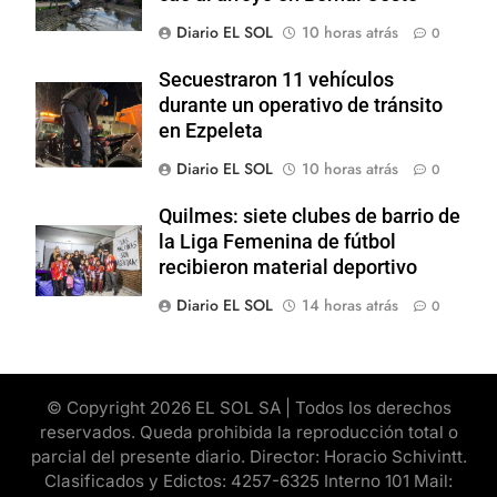
Diario EL SOL
10 horas atrás
0
Secuestraron 11 vehículos
durante un operativo de tránsito
en Ezpeleta
Diario EL SOL
10 horas atrás
0
Quilmes: siete clubes de barrio de
la Liga Femenina de fútbol
recibieron material deportivo
Diario EL SOL
14 horas atrás
0
© Copyright 2026 EL SOL SA | Todos los derechos
reservados. Queda prohibida la reproducción total o
parcial del presente diario. Director: Horacio Schivintt.
Clasificados y Edictos: 4257-6325 Interno 101 Mail: